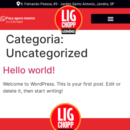
R. Fernando Pessoa, 89 - Jardim Santo Antonio, Jandira, SP
Peça agora mesmo
(11) 4707-6001
Chopp Germânia
Bares e Restaurantes
Categoria:
Uncategorized
Hello world!
Welcome to WordPress. This is your first post. Edit or
delete it, then start writing!