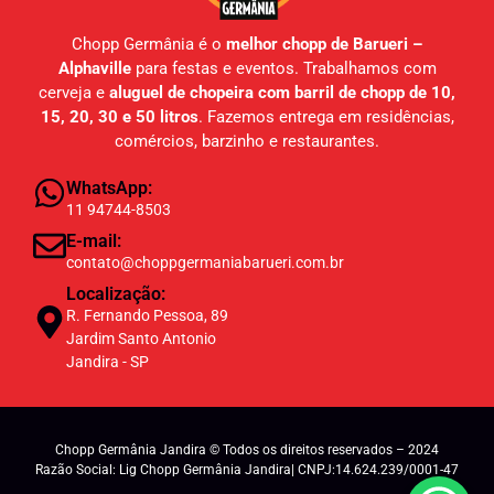
Chopp Germânia é o
melhor chopp de Barueri –
Alphaville
para festas e eventos. Trabalhamos com
cerveja e
aluguel de chopeira com barril de chopp de 10,
15, 20, 30 e 50 litros
. Fazemos entrega em residências,
comércios, barzinho e restaurantes.
WhatsApp:
11 94744-8503
E-mail:
contato@choppgermaniabarueri.com.br
Localização:
R. Fernando Pessoa, 89
Jardim Santo Antonio
Jandira - SP
Chopp Germânia Jandira © Todos os direitos reservados – 2024
Razão Social: Lig Chopp Germânia Jandira| CNPJ:14.624.239/0001-47