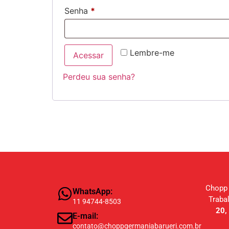
Senha
*
Lembre-me
Acessar
Perdeu sua senha?
Chopp
WhatsApp:
Traba
11 94744-8503
20, 
E-mail:
contato@choppgermaniabarueri.com.br