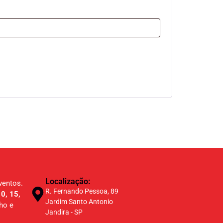
Localização:
ventos.
R. Fernando Pessoa, 89
0, 15,
Jardim Santo Antonio
ho e
Jandira - SP