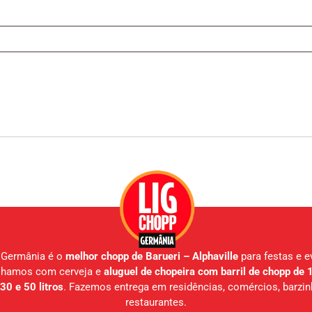
 Germânia é o
melhor chopp de Barueri – Alphaville
para festas e e
lhamos com cerveja e
aluguel de chopeira com barril de chopp de 1
30 e 50 litros
. Fazemos entrega em residências, comércios, barzin
restaurantes.