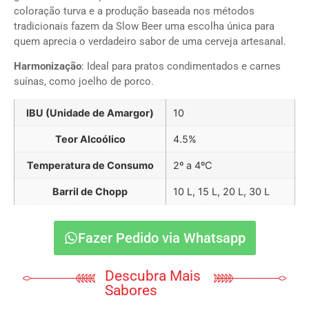
coloração turva e a produção baseada nos métodos
tradicionais fazem da Slow Beer uma escolha única para
quem aprecia o verdadeiro sabor de uma cerveja artesanal.
Harmonização
: Ideal para pratos condimentados e carnes
suínas, como joelho de porco.
IBU (Unidade de Amargor)
10
Teor Alcoólico
4.5%
Temperatura de Consumo
2º a 4ºC
Barril de Chopp
10 L, 15 L, 20 L, 30 L
Fazer Pedido via Whatsapp
Descubra Mais
Sabores