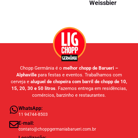
Weissbier
Chopp Germânia é o
melhor chopp de Barueri –
Alphaville
para festas e eventos. Trabalhamos com
cerveja e
aluguel de chopeira com barril de chopp de 10,
15, 20, 30 e 50 litros
. Fazemos entrega em residências,
comércios, barzinho e restaurantes.
WhatsApp:
11 94744-8503
E-mail:
contato@choppgermaniabarueri.com.br
Localização: