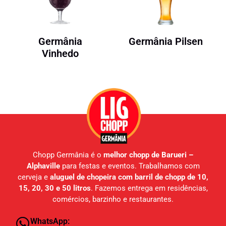
Germânia
Germânia Pilsen
Vinhedo
Chopp Germânia é o
melhor chopp de Barueri –
Alphaville
para festas e eventos. Trabalhamos com
cerveja e
aluguel de chopeira com barril de chopp de 10,
15, 20, 30 e 50 litros
. Fazemos entrega em residências,
comércios, barzinho e restaurantes.
WhatsApp: