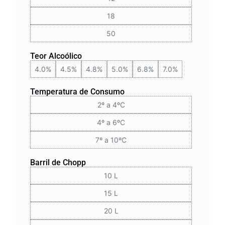
18
50
Teor Alcoólico
4.0%
4.5%
4.8%
5.0%
6.8%
7.0%
Temperatura de Consumo
2º a 4ºC
4º a 6ºC
7º a 10ºC
Barril de Chopp
10 L
15 L
20 L