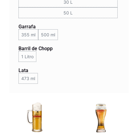
30 L
50 L
Garrafa
355 ml
500 ml
Barril de Chopp
1 Litro
Lata
473 ml