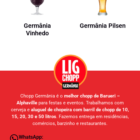
Germânia
Germânia Pilsen
Vinhedo
Chopp Germânia é o
melhor chopp de Barueri –
Alphaville
para festas e eventos. Trabalhamos com
cerveja e
aluguel de chopeira com barril de chopp de 10,
15, 20, 30 e 50 litros
. Fazemos entrega em residências,
comércios, barzinho e restaurantes.
WhatsApp: