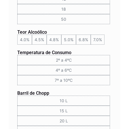
18
50
Teor Alcoólico
4.0%
4.5%
4.8%
5.0%
6.8%
7.0%
Temperatura de Consumo
2º a 4ºC
4º a 6ºC
7º a 10ºC
Barril de Chopp
10 L
15 L
20 L