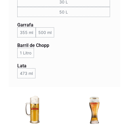
30 L
50 L
Garrafa
355 ml
500 ml
Barril de Chopp
1 Litro
Lata
473 ml