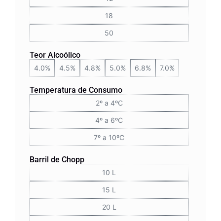
18
50
Teor Alcoólico
4.0%
4.5%
4.8%
5.0%
6.8%
7.0%
Temperatura de Consumo
2º a 4ºC
4º a 6ºC
7º a 10ºC
Barril de Chopp
10 L
15 L
20 L