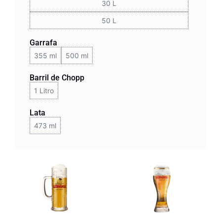
30 L
50 L
Garrafa
355 ml
500 ml
Barril de Chopp
1 Litro
Lata
473 ml