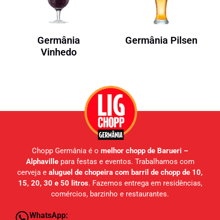
Germânia
Germânia Pilsen
Vinhedo
Chopp Germânia é o
melhor chopp de Barueri –
Alphaville
para festas e eventos. Trabalhamos com
cerveja e
aluguel de chopeira com barril de chopp de 10,
15, 20, 30 e 50 litros
. Fazemos entrega em residências,
comércios, barzinho e restaurantes.
WhatsApp: