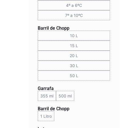
4º a 6ºC
7º a 10ºC
Barril de Chopp
10 L
15 L
20 L
30 L
50 L
Garrafa
355 ml
500 ml
Barril de Chopp
1 Litro