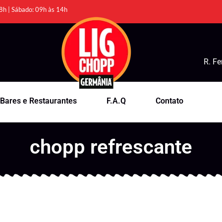
8h | Sábado: 09h às 14h
R. Fe
Bares e Restaurantes
F.A.Q
Contato
chopp refrescante