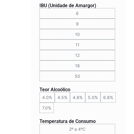
IBU (Unidade de Amargor)
6
9
10
11
12
18
50
Teor Alcoólico
4.0%
4.5%
4.8%
5.0%
6.8%
7.0%
Temperatura de Consumo
2º a 4ºC