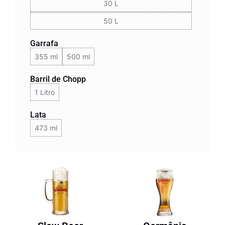
30 L
50 L
Garrafa
355 ml
500 ml
Barril de Chopp
1 Litro
Lata
473 ml