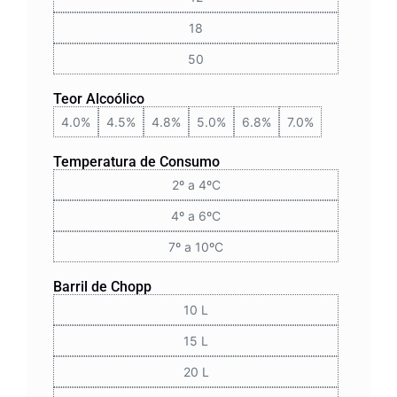
18
50
Teor Alcoólico
4.0%
4.5%
4.8%
5.0%
6.8%
7.0%
Temperatura de Consumo
2º a 4ºC
4º a 6ºC
7º a 10ºC
Barril de Chopp
10 L
15 L
20 L