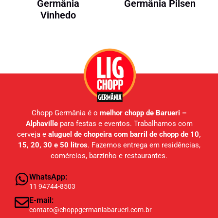
Germânia
Germânia Pilsen
Vinhedo
Chopp Germânia é o
melhor chopp de Barueri –
Alphaville
para festas e eventos. Trabalhamos com
cerveja e
aluguel de chopeira com barril de chopp de 10,
15, 20, 30 e 50 litros
. Fazemos entrega em residências,
comércios, barzinho e restaurantes.
WhatsApp:
11 94744-8503
E-mail:
contato@choppgermaniabarueri.com.br