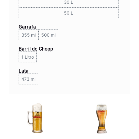
30 L
50 L
Garrafa
355 ml
500 ml
Barril de Chopp
1 Litro
Lata
473 ml