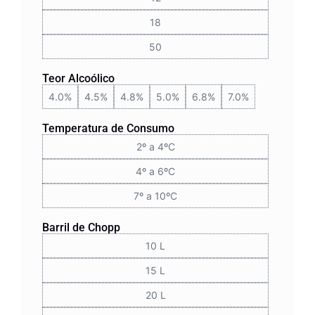
18
50
Teor Alcoólico
4.0%
4.5%
4.8%
5.0%
6.8%
7.0%
Temperatura de Consumo
2º a 4ºC
4º a 6ºC
7º a 10ºC
Barril de Chopp
10 L
15 L
20 L