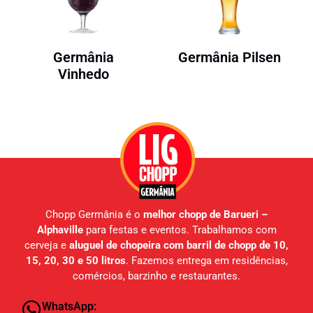
Germânia
Germânia Pilsen
Vinhedo
Chopp Germânia é o
melhor chopp de Barueri –
Alphaville
para festas e eventos. Trabalhamos com
cerveja e
aluguel de chopeira com barril de chopp de 10,
15, 20, 30 e 50 litros
. Fazemos entrega em residências,
comércios, barzinho e restaurantes.
WhatsApp: