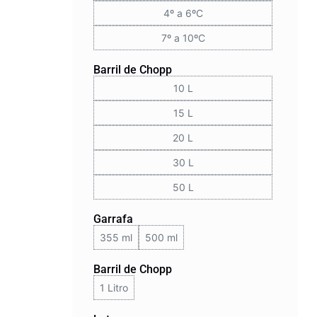
4º a 6ºC
7º a 10ºC
Barril de Chopp
10 L
15 L
20 L
30 L
50 L
Garrafa
355 ml
500 ml
Barril de Chopp
1 Litro