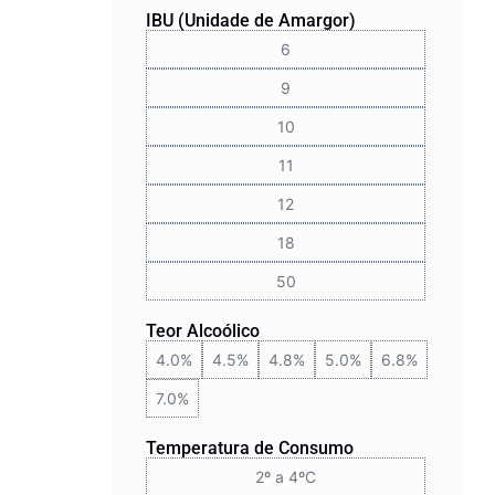
IBU (Unidade de Amargor)
6
9
10
11
12
18
50
Teor Alcoólico
4.0%
4.5%
4.8%
5.0%
6.8%
7.0%
Temperatura de Consumo
2º a 4ºC