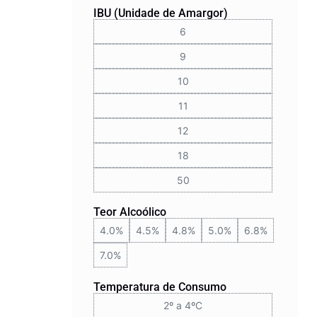
IBU (Unidade de Amargor)
6
9
10
11
12
18
50
Teor Alcoólico
4.0%
4.5%
4.8%
5.0%
6.8%
7.0%
Temperatura de Consumo
2º a 4ºC