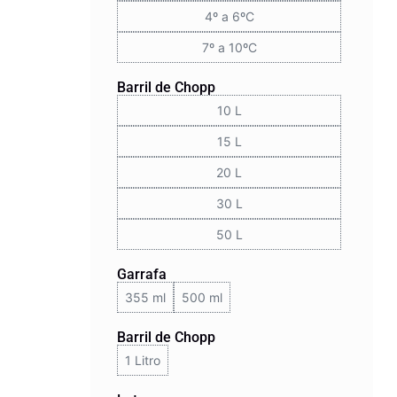
4º a 6ºC
7º a 10ºC
Barril de Chopp
10 L
15 L
20 L
30 L
50 L
Garrafa
355 ml
500 ml
Barril de Chopp
1 Litro