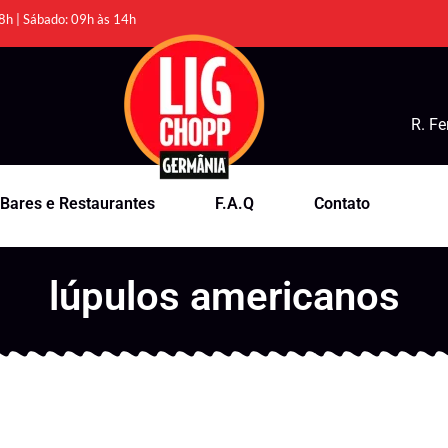
8h | Sábado: 09h às 14h
R. Fe
Bares e Restaurantes
F.A.Q
Contato
lúpulos americanos