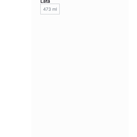
Lata
473 ml