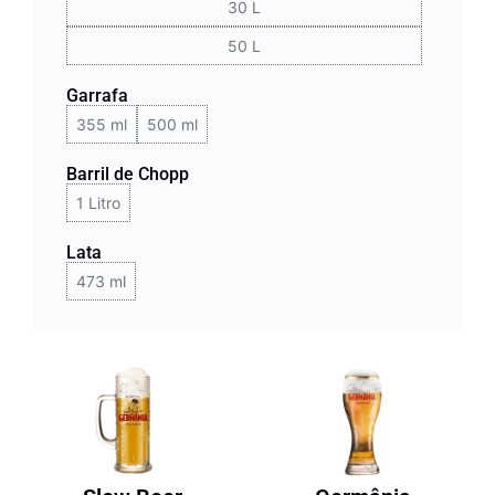
30 L
50 L
Garrafa
355 ml
500 ml
Barril de Chopp
1 Litro
Lata
473 ml