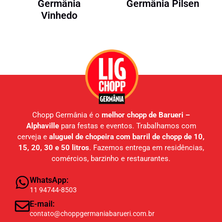
Germânia
Germânia Pilsen
Vinhedo
Chopp Germânia é o
melhor chopp de Barueri –
Alphaville
para festas e eventos. Trabalhamos com
cerveja e
aluguel de chopeira com barril de chopp de 10,
15, 20, 30 e 50 litros
. Fazemos entrega em residências,
comércios, barzinho e restaurantes.
WhatsApp:
11 94744-8503
E-mail:
contato@choppgermaniabarueri.com.br