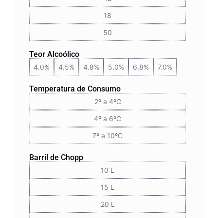
18
50
Teor Alcoólico
4.0%
4.5%
4.8%
5.0%
6.8%
7.0%
Temperatura de Consumo
2º a 4ºC
4º a 6ºC
7º a 10ºC
Barril de Chopp
10 L
15 L
20 L