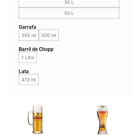
30 L
50 L
Garrafa
355 ml
500 ml
Barril de Chopp
1 Litro
Lata
473 ml