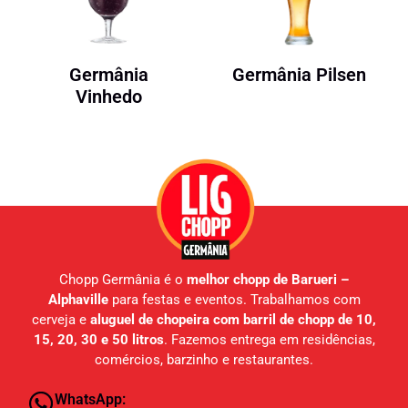
Germânia
Germânia Pilsen
Vinhedo
Chopp Germânia é o
melhor chopp de Barueri –
Alphaville
para festas e eventos. Trabalhamos com
cerveja e
aluguel de chopeira com barril de chopp de 10,
15, 20, 30 e 50 litros
. Fazemos entrega em residências,
comércios, barzinho e restaurantes.
WhatsApp: