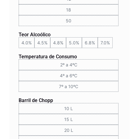
18
50
Teor Alcoólico
4.0%
4.5%
4.8%
5.0%
6.8%
7.0%
Temperatura de Consumo
2º a 4ºC
4º a 6ºC
7º a 10ºC
Barril de Chopp
10 L
15 L
20 L